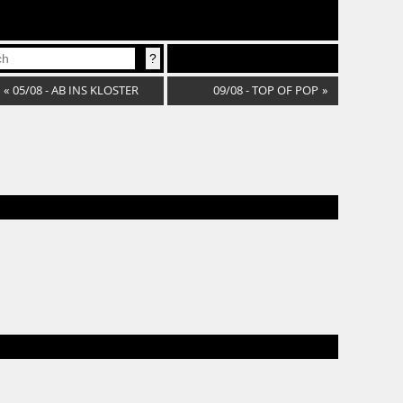
«
05/08 - AB INS KLOSTER
09/08 - TOP OF POP
»