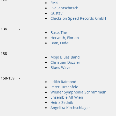
FM4
Eva Jantschitsch
Gustav
Chicks on Speed Records GmbH
136
-
Base, The
Horwath, Florian
Bam, Oida!
138
-
Mojo Blues Band
Christian Dozzler
Blues Wave
158-159
-
Ildikó Raimondi
Peter Hirschfeld
Wiener Symphonia Schrammeln
Ensemble Alt Wien
Heinz Zednik
Angelika Kirchschlager