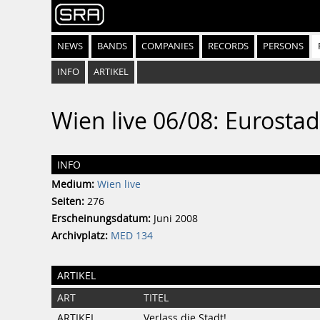
NEWS
BANDS
COMPANIES
RECORDS
PERSONS
INFO
ARTIKEL
Wien live 06/08: Eurostad
INFO
Medium:
Wien live
Seiten:
276
Erscheinungsdatum:
Juni 2008
Archivplatz:
MED 134
ARTIKEL
ART
TITEL
ARTIKEL
Verlass die Stadt!