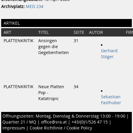
Archivplatz:
MED 234
ARTIKEL
ART
TITEL
SEITE
AUTOR
FI
PLATTENKRITIK
Ansingen
31
gegen die
Gerhard
Gegebenheiten
Stöger
PLATTENKRITIK
Neue Platten
34
Pop -
Sebastian
Katatropic
Fasthuber
Öffnungszeiten: Montag, Dienstag & Donnerstag 13:00 - 19:00 |
Quartier 21 / MQ
|
office@sra.at
|
+43/(0)1/526 47 15
|
Impressum
|
Cookie Richtlinie / Cookie Policy