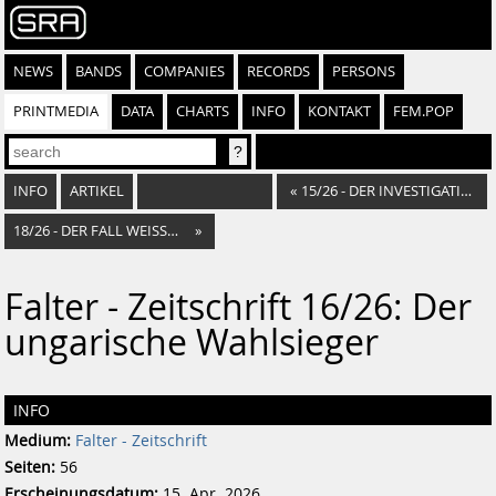
NEWS
BANDS
COMPANIES
RECORDS
PERSONS
PRINTMEDIA
DATA
CHARTS
INFO
KONTAKT
FEM.POP
INFO
ARTIKEL
«
15/26 - DER INVESTIGATIVJOURNALIST
18/26 - DER FALL WEISSMANN
»
Falter - Zeitschrift 16/26: Der
ungarische Wahlsieger
INFO
Medium:
Falter - Zeitschrift
Seiten:
56
Erscheinungsdatum:
15. Apr. 2026