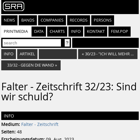
NEWS
BANDS
COMPANIES
RECORDS
PERSONS
PRINTMEDIA
DATA
CHARTS
INFO
KONTAKT
FEM.POP
INFO
ARTIKEL
«
30/23 - "ICH WILL MEHR FEUER SPÜREN"
33/32 - GEGEN DIE WAND
»
Falter - Zeitschrift 32/23: Sind
wir schuld?
INFO
Medium:
Falter - Zeitschrift
Seiten:
48
Erscheinungsdatum:
09. Aug. 2023