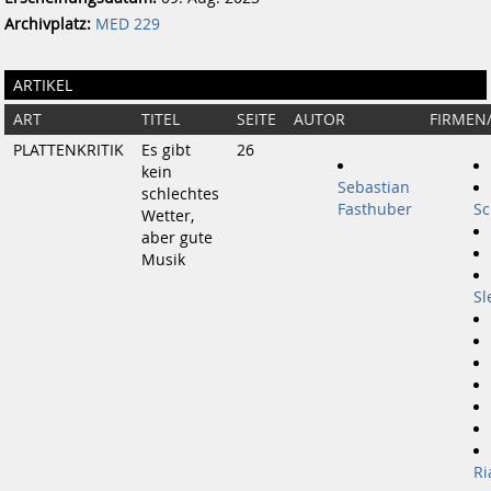
Archivplatz:
MED 229
ARTIKEL
ART
TITEL
SEITE
AUTOR
FIRMEN
PLATTENKRITIK
Es gibt
26
kein
Sebastian
schlechtes
Fasthuber
Sc
Wetter,
aber gute
Musik
Sl
Ri