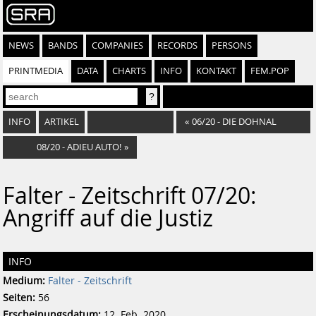
NEWS
BANDS
COMPANIES
RECORDS
PERSONS
PRINTMEDIA
DATA
CHARTS
INFO
KONTAKT
FEM.POP
INFO
ARTIKEL
«
06/20 - DIE DOHNAL
08/20 - ADIEU AUTO!
»
Falter - Zeitschrift 07/20:
Angriff auf die Justiz
INFO
Medium:
Falter - Zeitschrift
Seiten:
56
Erscheinungsdatum:
12. Feb. 2020