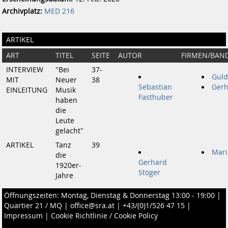
Archivplatz:
MED 216
ARTIKEL
ART
TITEL
SEITE
AUTOR
FIRMEN/BAN
INTERVIEW
"Bei
37-
Guld
MIT
Neuer
38
Sebastian
Ger
EINLEITUNG
Musik
Fasthuber
haben
die
Leute
gelacht"
ARTIKEL
Tanz
39
Mari
die
Gerhard
1920er-
Stöger
Jahre
Öffnungszeiten: Montag, Dienstag & Donnerstag 13:00 - 19:00 |
Quartier 21 / MQ
|
office@sra.at
|
+43/(0)1/526 47 15
|
Impressum
|
Cookie Richtlinie / Cookie Policy