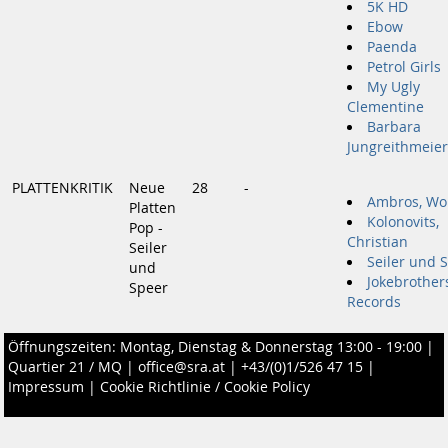
5K HD
Ebow
Paenda
Petrol Girls
My Ugly
Clementine
Barbara
Jungreithmeier
PLATTENKRITIK
Neue
28
-
Ambros, Wo
Platten
Kolonovits,
Pop -
Christian
Seiler
Seiler und 
und
Jokebrother
Speer
Records
Öffnungszeiten: Montag, Dienstag & Donnerstag 13:00 - 19:00 |
Quartier 21 / MQ
|
office@sra.at
|
+43/(0)1/526 47 15
|
Impressum
|
Cookie Richtlinie / Cookie Policy