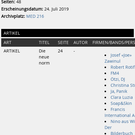
Seiten:
48
Erscheinungsdatum:
24. Juli 2019
Archivplatz:
MED 216
ARTIKEL
ART
TITEL
SEITE
AUTOR
FIRMEN/BANDS/PER
ARTIKEL
Die
24
-
Josef «Joe»
neue
Zawinul
norm
Robert Rotif
FM4
Ötzi, DJ
Christina S
Ja, Panik
Clara Luzia
Soap&Skin
Francis
International A
Nino aus Wi
Der
Bilderbuch