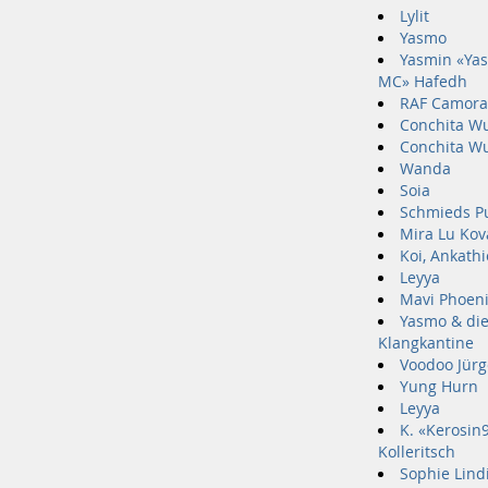
Lylit
Yasmo
Yasmin «Ya
MC» Hafedh
RAF Camora
Conchita Wu
Conchita Wu
Wanda
Soia
Schmieds P
Mira Lu Kov
Koi, Ankathi
Leyya
Mavi Phoen
Yasmo & di
Klangkantine
Voodoo Jür
Yung Hurn
Leyya
K. «Kerosin
Kolleritsch
Sophie Lind