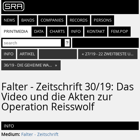
NEWS
BANDS
COMPANIES
RECORDS
PERSONS
PRINTMEDIA
DATA
CHARTS
INFO
KONTAKT
FEM.POP
INFO
ARTIKEL
«
27/19 - 22 ZWEITBESTE URLAUBS-GEHEIMTIPPS
36/19 - DIE GEHEIME WAHLKAMPF-KASSA DES SEBASTIAN KURZ
»
Falter - Zeitschrift 30/19: Das
Video und die Akten zur
Operation Reisswolf
INFO
Medium:
Falter - Zeitschrift