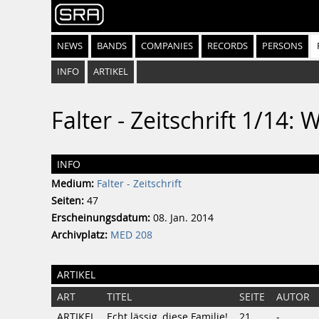
NEWS
BANDS
COMPANIES
RECORDS
PERSONS
INFO
ARTIKEL
Falter - Zeitschrift 1/14:
INFO
Medium:
Falter - Zeitschrift
Seiten:
47
Erscheinungsdatum:
08. Jan. 2014
Archivplatz:
MED 208
ARTIKEL
ART
TITEL
SEITE
AUTOR
ARTIKEL
Echt lässig, diese Familie!
21
-