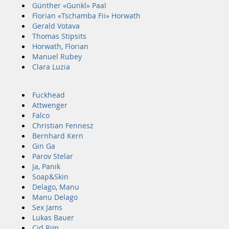
Günther «Gunkl» Paal
Florian «Tschamba Fii» Horwath
Gerald Votava
Thomas Stipsits
Horwath, Florian
Manuel Rubey
Clara Luzia
Fuckhead
Attwenger
Falco
Christian Fennesz
Bernhard Kern
Gin Ga
Parov Stelar
Ja, Panik
Soap&Skin
Delago, Manu
Manu Delago
Sex Jams
Lukas Bauer
Cid Rim