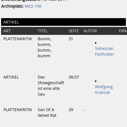
Archivplatz:
MED 196
ARTIKEL
ART
TITEL
SEITE
AUTOR
FIR
PLATTENKRITIK
Bumm,
31
bumm,
Sebastian
bumm,
Fasthuber
bumm
ARTIKEL
Das
36/37
Showgeschäft
Wolfgang
ist eine alte
Kralicek
Sau
PLATTENKRITIK
Son Of A
39
-
Velvet Rat