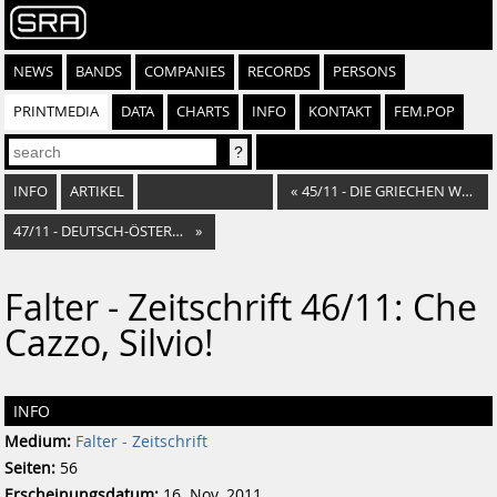
NEWS
BANDS
COMPANIES
RECORDS
PERSONS
PRINTMEDIA
DATA
CHARTS
INFO
KONTAKT
FEM.POP
INFO
ARTIKEL
«
45/11 - DIE GRIECHEN WERDEN EUROPA RETTEN
47/11 - DEUTSCH-ÖSTERREICHISCHE KAMERADSCHAFT
»
Falter - Zeitschrift 46/11: Che
Cazzo, Silvio!
INFO
Medium:
Falter - Zeitschrift
Seiten:
56
Erscheinungsdatum:
16. Nov. 2011