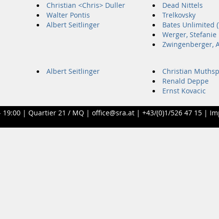
Christian <Chris> Duller
Dead Nittels
Walter Pontis
Trelkovsky
Albert Seitlinger
Bates Unlimited 
Werger, Stefanie
Zwingenberger, A
Albert Seitlinger
Christian Muthsp
Renald Deppe
Ernst Kovacic
- 19:00 |
Quartier 21 / MQ
|
office@sra.at
|
+43/(0)1/526 47 15
|
Im