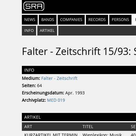
NEWS
BANDS
COMPANIES
RECORDS
PERSONS
INFO
ARTIKEL
Falter - Zeitschrift 15/
INFO
Medium:
Falter - Zeitschrift
Seiten:
64
Erscheinungsdatum:
Apr. 1993
Archivplatz:
MED 019
ARTIKEL
ART
TITEL
SE
KURZARTIKEL MIT TERMIN
Wienlexikon: Musik
40