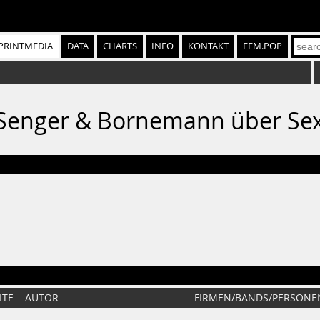
PRINTMEDIA
DATA
CHARTS
INFO
KONTAKT
FEM.POP
93: Senger & Bornemann über Se
ITE
AUTOR
FIRMEN/BANDS/PERSONE