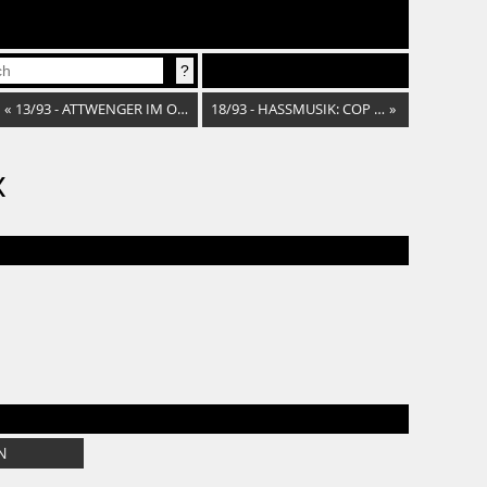
«
13/93 - ATTWENGER IM OHR
18/93 - HASSMUSIK: COP SHOT COP
»
x
N