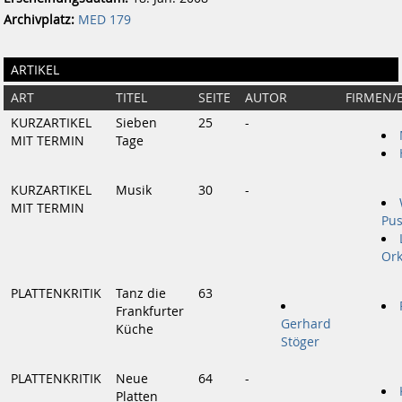
Archivplatz:
MED 179
ARTIKEL
ART
TITEL
SEITE
AUTOR
FIRMEN/
KURZARTIKEL
Sieben
25
-
MIT TERMIN
Tage
KURZARTIKEL
Musik
30
-
MIT TERMIN
Pus
Ork
PLATTENKRITIK
Tanz die
63
Frankfurter
Gerhard
Küche
Stöger
PLATTENKRITIK
Neue
64
-
Platten