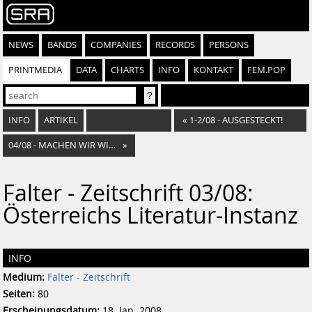
NEWS
BANDS
COMPANIES
RECORDS
PERSONS
PRINTMEDIA
DATA
CHARTS
INFO
KONTAKT
FEM.POP
INFO
ARTIKEL
«
1-2/08 - AUSGESTECKT!
04/08 - MACHEN WIR WIEN BESSER!
»
Falter - Zeitschrift 03/08:
Österreichs Literatur-Instanz
INFO
Medium:
Falter - Zeitschrift
Seiten:
80
Erscheinungsdatum:
18. Jan. 2008