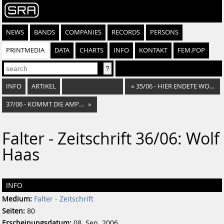
NEWS
BANDS
COMPANIES
RECORDS
PERSONS
PRINTMEDIA
DATA
CHARTS
INFO
KONTAKT
FEM.POP
INFO
ARTIKEL
«
35/06 - HIER ENDETE WOLFGANG PRIKOPIL
37/06 - KOMMT DIE AMPEL?
»
Falter - Zeitschrift 36/06: Wolf
Haas
INFO
Medium:
Falter - Zeitschrift
Seiten:
80
Erscheinungsdatum:
08. Sep. 2006