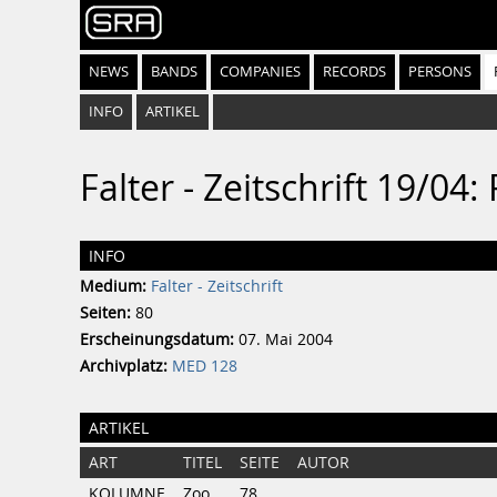
NEWS
BANDS
COMPANIES
RECORDS
PERSONS
INFO
ARTIKEL
Falter - Zeitschrift 19/0
INFO
Medium:
Falter - Zeitschrift
Seiten:
80
Erscheinungsdatum:
07. Mai 2004
Archivplatz:
MED 128
ARTIKEL
ART
TITEL
SEITE
AUTOR
KOLUMNE
Zoo
78