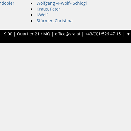
mdobler
Wolfgang «I-Wolf» Schlögl
Kraus, Peter
I-Wolf
Stürmer, Christina
- 19:00 |
Quartier 21 / MQ
|
office@sra.at
|
+43/(0)1/526 47 15
|
Im