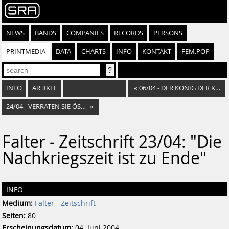
NEWS
BANDS
COMPANIES
RECORDS
PERSONS
PRINTMEDIA
DATA
CHARTS
INFO
KONTAKT
FEM.POP
INFO
ARTIKEL
«
06/04 - DER KÖNIG DER KLASSIK
24/04 - VERRATEN SIE ÖSTERREICH...
»
Falter - Zeitschrift 23/04: "Die
Nachkriegszeit ist zu Ende"
INFO
Medium:
Falter - Zeitschrift
Seiten:
80
Erscheinungsdatum:
04. Juni 2004