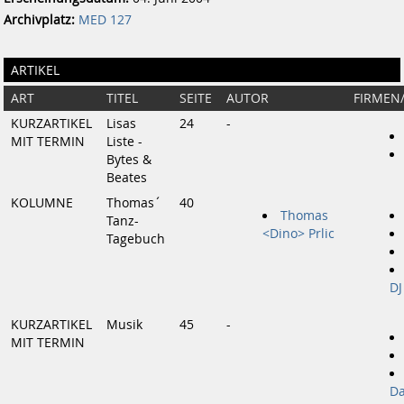
Archivplatz:
MED 127
ARTIKEL
ART
TITEL
SEITE
AUTOR
FIRMEN
KURZARTIKEL
Lisas
24
-
MIT TERMIN
Liste -
Bytes &
Beates
KOLUMNE
Thomas´
40
Thomas
Tanz-
<Dino> Prlic
Tagebuch
DJ
KURZARTIKEL
Musik
45
-
MIT TERMIN
D