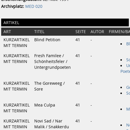
Archivplatz:
MED 020
ARTIKEL
ART
TITEL
SEITE
AUTOR
FIRMEN/B
KURZARTIKEL
Blind Petition
41
-
Bl
MIT TERMIN
KURZARTIKEL
Fresh Familee /
41
-
S
MIT TERMIN
Schönheitsfeler /
U
Untergrundpoeten
Poet
KURZARTIKEL
The Goreweeg /
41
-
G
MIT TERMIN
Sore
S
KURZARTIKEL
Mea Culpa
41
-
M
MIT TERMIN
KURZARTIKEL
Novi Sad / Nar
41
-
N
MIT TERMIN
Malik / Snakkerdu