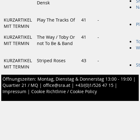
S
Densk
N
KURZARTIKEL
Play The Tracks Of
41
-
P
MIT TERMIN
KURZARTIKEL
The Way / Toby Or
41
-
T
MIT TERMIN
not To Be & Band
W
KURZARTIKEL
Striped Roses
43
-
S
MIT TERMIN
Öffnungszeiten: Montag, Dienstag & Donnerstag 13:00 - 19:00 |
Quartier 21 / MQ
|
office@sra.at
|
+43/(0)1/526 47 15
|
Impressum
|
Cookie Richtlinie / Cookie Policy