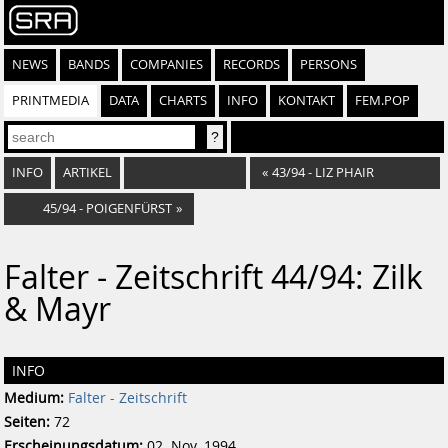
NEWS
BANDS
COMPANIES
RECORDS
PERSONS
PRINTMEDIA
DATA
CHARTS
INFO
KONTAKT
FEM.POP
INFO
ARTIKEL
«
43/94 - LIZ PHAIR
45/94 - POIGENFÜRST
»
Falter - Zeitschrift 44/94: Zilk
& Mayr
INFO
Medium:
Falter - Zeitschrift
Seiten:
72
Erscheinungsdatum:
02. Nov. 1994