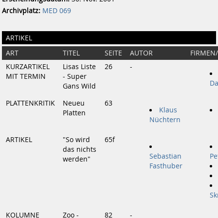
Archivplatz:
MED 069
ARTIKEL
ART
TITEL
SEITE
AUTOR
FIRMEN
KURZARTIKEL
Lisas Liste
26
-
MIT TERMIN
- Super
Da
Gans Wild
PLATTENKRITIK
Neueu
63
Klaus
Platten
Nüchtern
ARTIKEL
"So wird
65f
das nichts
Sebastian
Pe
werden"
Fasthuber
Sk
KOLUMNE
Zoo -
82
-