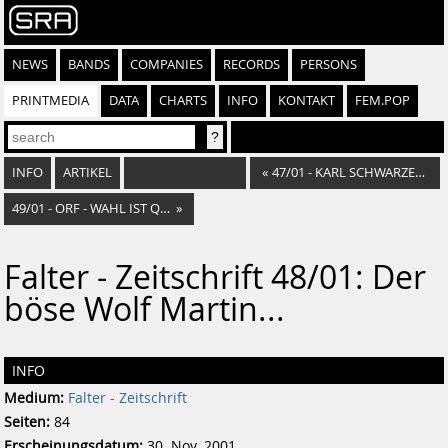
NEWS
BANDS
COMPANIES
RECORDS
PERSONS
PRINTMEDIA
DATA
CHARTS
INFO
KONTAKT
FEM.POP
INFO
ARTIKEL
«
47/01 - KARL SCHWARZENBERG ÜBER TEMELIN
49/01 - ORF - WAHL IST QUAL
»
Falter - Zeitschrift 48/01: Der
böse Wolf Martin...
INFO
Medium:
Falter - Zeitschrift
Seiten:
84
Erscheinungsdatum:
30. Nov. 2001