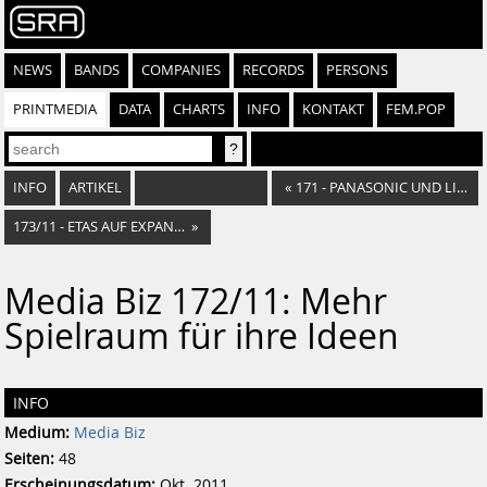
NEWS
BANDS
COMPANIES
RECORDS
PERSONS
PRINTMEDIA
DATA
CHARTS
INFO
KONTAKT
FEM.POP
INFO
ARTIKEL
«
171 - PANASONIC UND LIVECUT IM MOZARTEUM
173/11 - ETAS AUF EXPANSIONSKURS
»
Media Biz 172/11: Mehr
Spielraum für ihre Ideen
INFO
Medium:
Media Biz
Seiten:
48
Erscheinungsdatum:
Okt. 2011