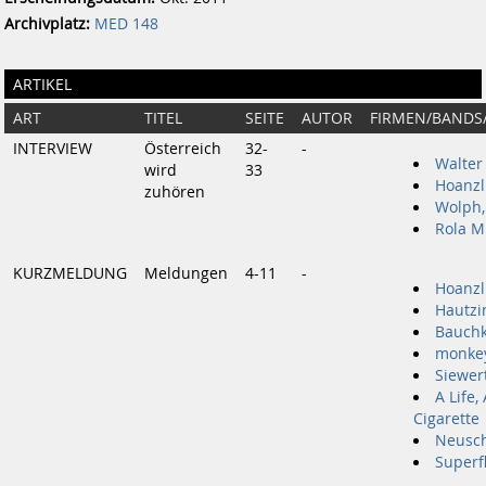
Archivplatz:
MED 148
ARTIKEL
ART
TITEL
SEITE
AUTOR
FIRMEN/BANDS
INTERVIEW
Österreich
32-
-
Walter
wird
33
Hoanzl
zuhören
Wolph,
Rola M
KURZMELDUNG
Meldungen
4-11
-
Hoanzl
Hautzi
Bauchk
monke
Siewer
A Life,
Cigarette
Neusc
Superf