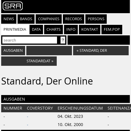
NEWS
BANDS
COMPANIES
RECORDS
PERSONS
PRINTMEDIA
DATA
CHARTS
INFO
KONTAKT
FEM.POP
AUSGABEN
«
STANDARD, DER
STANDARD.AT
»
Standard, Der Online
AUSGABEN
NUMMER
COVERSTORY
ERSCHEINUNGSDATUM
SEITENANZ
-
-
04. Okt. 2023
-
-
-
10. Okt. 2000
-