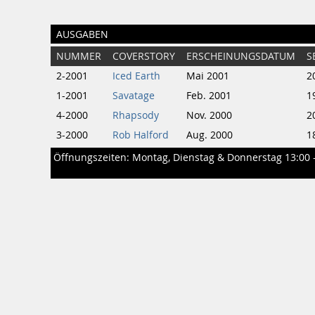
AUSGABEN
NUMMER
COVERSTORY
ERSCHEINUNGSDATUM
S
2-2001
Iced Earth
Mai 2001
2
1-2001
Savatage
Feb. 2001
1
4-2000
Rhapsody
Nov. 2000
2
3-2000
Rob Halford
Aug. 2000
1
Öffnungszeiten: Montag, Dienstag & Donnerstag 13:00 