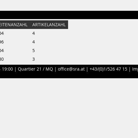
EITENANZAHL
ARTIKELANZAHL
04
4
96
4
04
5
80
3
- 19:00 |
Quartier 21 / MQ
|
office@sra.at
|
+43/(0)1/526 47 15
|
Im