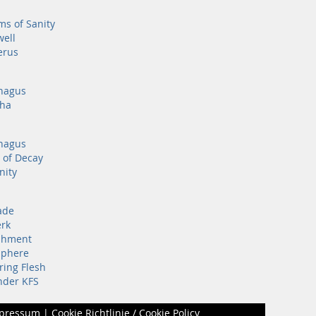
s of Sanity
ell
erus
hagus
nha
hagus
 of Decay
nity
ade
erk
shment
sphere
ring Flesh
nder KFS
pressum
|
Cookie Richtlinie / Cookie Policy