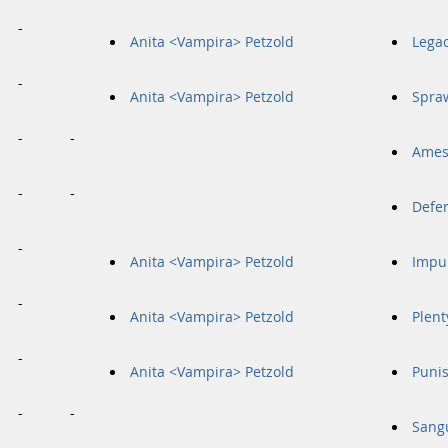
-
Anita <Vampira> Petzold
Legac
-
Anita <Vampira> Petzold
Spra
-
-
Ames
-
-
Defe
-
Anita <Vampira> Petzold
Impur
-
Anita <Vampira> Petzold
Plent
-
Anita <Vampira> Petzold
Puni
-
-
Sang