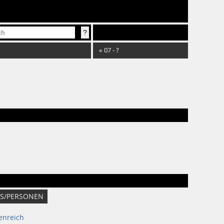
«
07 - ?
S/PERSONEN
enreich