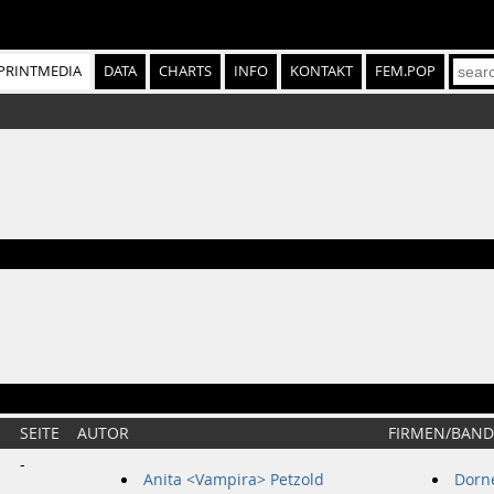
PRINTMEDIA
DATA
CHARTS
INFO
KONTAKT
FEM.POP
SEITE
AUTOR
FIRMEN/BAND
-
Anita <Vampira> Petzold
Dorn