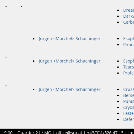
s
-
-
Dream
Darkw
Cerb
-
Jürgen <Morchel> Schachinger
Esop
Pira
-
Jürgen <Morchel> Schachinger
Esop
Tears
Profa
-
Jürgen <Morchel> Schachinger
Crus
Bers
Puni
Cryo
Feste
Defe
- 19:00 |
Quartier 21 / MQ
|
office@sra.at
|
+43/(0)1/526 47 15
|
Im