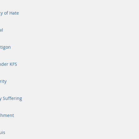
y of Hate
wl
tigon
nder KFS
ity
y Suffering
shment
uis