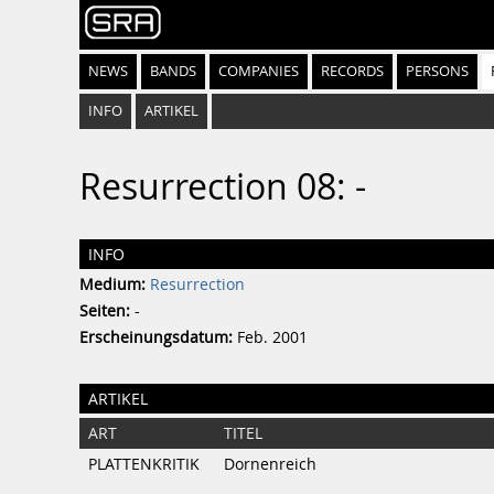
NEWS
BANDS
COMPANIES
RECORDS
PERSONS
INFO
ARTIKEL
Resurrection 08: -
INFO
Medium:
Resurrection
Seiten:
-
Erscheinungsdatum:
Feb. 2001
ARTIKEL
ART
TITEL
PLATTENKRITIK
Dornenreich