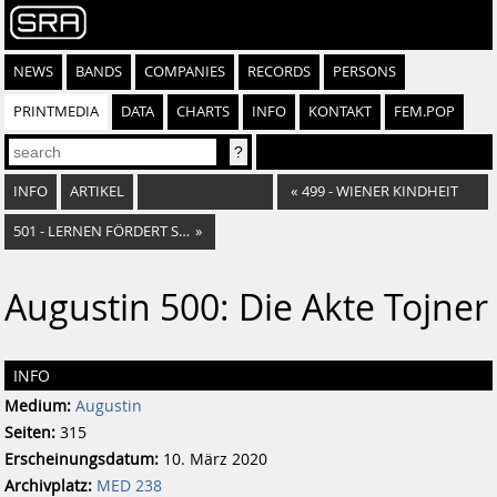
NEWS
BANDS
COMPANIES
RECORDS
PERSONS
PRINTMEDIA
DATA
CHARTS
INFO
KONTAKT
FEM.POP
INFO
ARTIKEL
«
499 - WIENER KINDHEIT
501 - LERNEN FÖRDERT SELBSTSTÄNDIGKEIT
»
Augustin 500: Die Akte Tojner
INFO
Medium:
Augustin
Seiten:
315
Erscheinungsdatum:
10. März 2020
Archivplatz:
MED 238