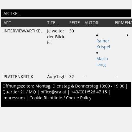
ARTIKEL
ART
TITEL
SEITE
AUTOR
FIRMEN
INTERVIEW/ARTIKEL
Je weiter
30
der Blick
Rainer
ist
Krispel
Mario
Lang
PLATTENKRITIK
Aufg'legt
32
-
-
Öffnungszeiten: Montag, Dienstag & Donnerstag 13:00 - 19:00 |
Quartier 21 / MQ
|
office@sra.at
|
+43/(0)1/526 47 15
|
Impressum
|
Cookie Richtlinie / Cookie Policy