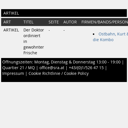
ARTIKEL
ART
TITEL
SEITE
AUTOR
FIRMEN/BANDS/PERSO
ARTIKEL
Der Doktor
-
-
Ostbahn, Kurt 
ordiniert
die Kombo
in
gewohnter
Frische
Öffnungszeiten: Montag, Dienstag & Donnerstag 13:00 - 19:00 |
Quartier 21 / MQ
|
office@sra.at
|
+43/(0)1/526 47 15
|
Impressum
|
Cookie Richtlinie / Cookie Policy