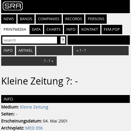
NEWS
BANDS
COMPANIES
RECORDS
PERSONS
PRINTMEDIA
DATA
CHARTS
INFO
KONTAKT
FEM.POP
INFO
ARTIKEL
«
? - ?
? - ?
»
Kleine Zeitung ?: -
INFO
Medium:
Kleine Zeitung
Seiten:
-
Erscheinungsdatum:
04. Mai 2001
Archivplatz:
MED 056