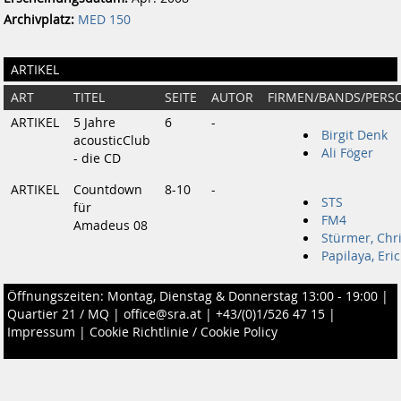
Archivplatz:
MED 150
ARTIKEL
ART
TITEL
SEITE
AUTOR
FIRMEN/BANDS/PERS
ARTIKEL
5 Jahre
6
-
Birgit Denk
acousticClub
Ali Föger
- die CD
ARTIKEL
Countdown
8-10
-
STS
für
FM4
Amadeus 08
Stürmer, Chri
Papilaya, Eric
Öffnungszeiten: Montag, Dienstag & Donnerstag 13:00 - 19:00 |
Quartier 21 / MQ
|
office@sra.at
|
+43/(0)1/526 47 15
|
Impressum
|
Cookie Richtlinie / Cookie Policy