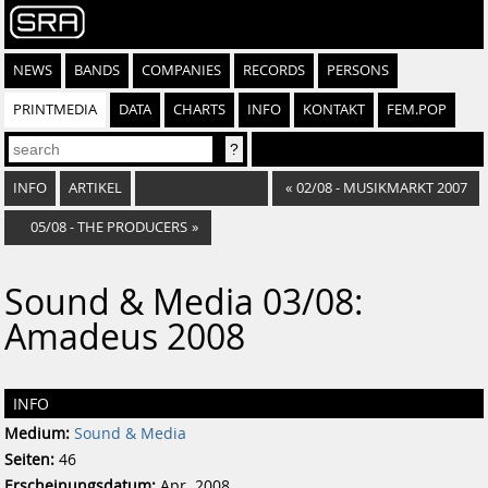
NEWS
BANDS
COMPANIES
RECORDS
PERSONS
PRINTMEDIA
DATA
CHARTS
INFO
KONTAKT
FEM.POP
INFO
ARTIKEL
«
02/08 - MUSIKMARKT 2007
05/08 - THE PRODUCERS
»
Sound & Media 03/08:
Amadeus 2008
INFO
Medium:
Sound & Media
Seiten:
46
Erscheinungsdatum:
Apr. 2008