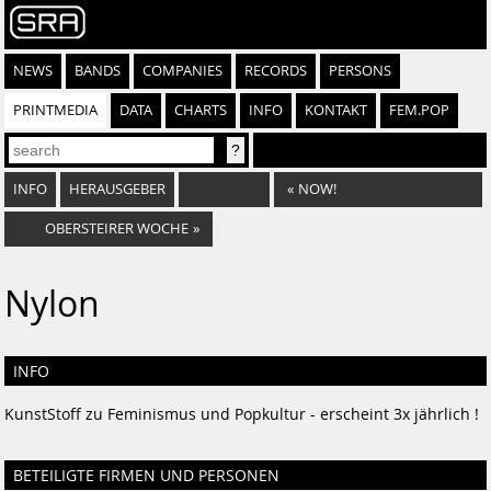
NEWS
BANDS
COMPANIES
RECORDS
PERSONS
PRINTMEDIA
DATA
CHARTS
INFO
KONTAKT
FEM.POP
INFO
HERAUSGEBER
«
NOW!
OBERSTEIRER WOCHE
»
Nylon
INFO
KunstStoff zu Feminismus und Popkultur - erscheint 3x jährlich !
BETEILIGTE FIRMEN UND PERSONEN