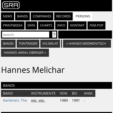
NEWS
BANDS
COMPANIES
RECORDS
PERSONS
PRINTMEDIA
DATA
CHARTS
INFO
KONTAKT
FEM.POP
BANDS
TONTRÄGER
VIS.SRA.AT
«
HANNES MEDWENITSCH
HANNES «MINI» OBERGER
»
Hannes Melichar
BANDS
BAND
INSTRUMENTE
VON
BIS
ANM.
Rankmen, The
voc.
voc.
1989
1991
-