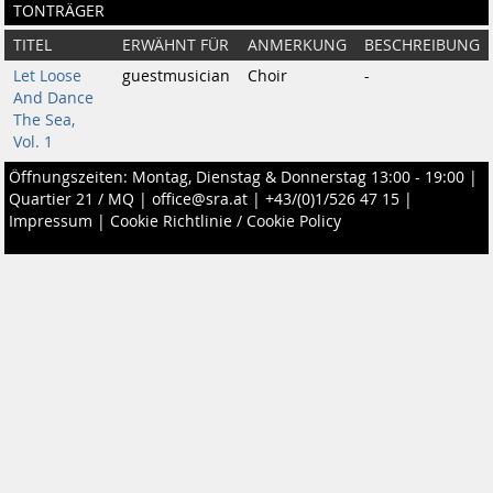
TONTRÄGER
TITEL
ERWÄHNT FÜR
ANMERKUNG
BESCHREIBUNG
Let Loose
guestmusician
Choir
-
And Dance
The Sea,
Vol. 1
Öffnungszeiten: Montag, Dienstag & Donnerstag 13:00 - 19:00 |
Quartier 21 / MQ
|
office@sra.at
|
+43/(0)1/526 47 15
|
Impressum
|
Cookie Richtlinie / Cookie Policy