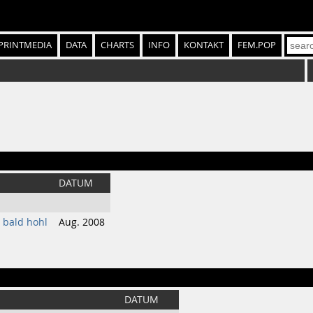
PRINTMEDIA
DATA
CHARTS
INFO
KONTAKT
FEM.POP
DATUM
 bald hohl
Aug. 2008
DATUM