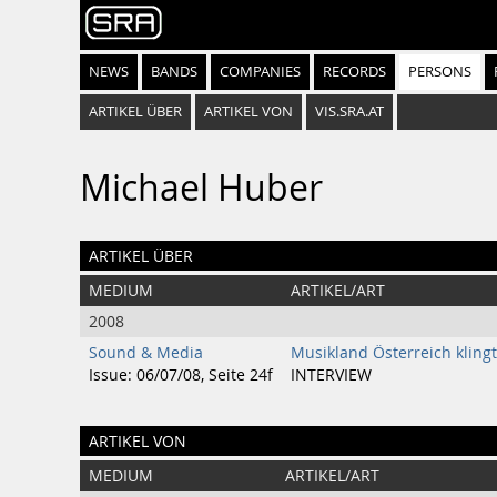
NEWS
BANDS
COMPANIES
RECORDS
PERSONS
ARTIKEL ÜBER
ARTIKEL VON
VIS.SRA.AT
Michael Huber
ARTIKEL ÜBER
MEDIUM
ARTIKEL/ART
2008
Sound & Media
Musikland Österreich klingt
Issue: 06/07/08, Seite 24f
INTERVIEW
ARTIKEL VON
MEDIUM
ARTIKEL/ART