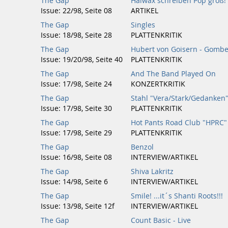
The Gap
Halwax schreiben Pop groß!
Issue: 22/98, Seite 08
ARTIKEL
The Gap
Singles
Issue: 18/98, Seite 28
PLATTENKRITIK
The Gap
Hubert von Goisern - Gombe/
Issue: 19/20/98, Seite 40
PLATTENKRITIK
The Gap
And The Band Played On
Issue: 17/98, Seite 24
KONZERTKRITIK
The Gap
Stahl "Vera/Stark/Gedanken
Issue: 17/98, Seite 30
PLATTENKRITIK
The Gap
Hot Pants Road Club "HPRC"
Issue: 17/98, Seite 29
PLATTENKRITIK
The Gap
Benzol
Issue: 16/98, Seite 08
INTERVIEW/ARTIKEL
The Gap
Shiva Lakritz
Issue: 14/98, Seite 6
INTERVIEW/ARTIKEL
The Gap
Smile! ...it´s Shanti Roots!!!
Issue: 13/98, Seite 12f
INTERVIEW/ARTIKEL
The Gap
Count Basic - Live