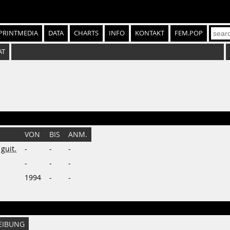
PRINTMEDIA
DATA
CHARTS
INFO
KONTAKT
FEM.POP
AT
VON
BIS
ANM.
 guit.
-
-
-
-
-
-
1994
-
-
EIBUNG