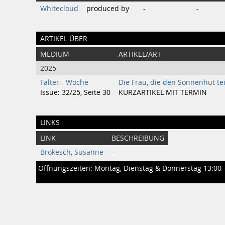
Whitecloud
produced by
-
-
ARTIKEL ÜBER
MEDIUM
ARTIKEL/ART
2025
Falter - Woche
Die Frau, die den Sonnenhut tei
Issue: 32/25, Seite 30
KURZARTIKEL MIT TERMIN
LINKS
LINK
BESCHREIBUNG
Brokesch, Susanne
-
Öffnungszeiten: Montag, Dienstag & Donnerstag 13:00 