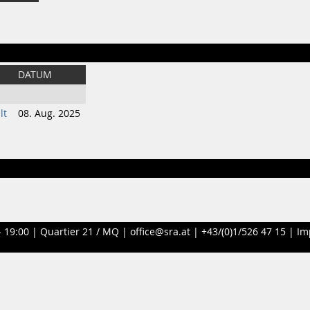
DATUM
lt
08. Aug. 2025
- 19:00 |
Quartier 21 / MQ
|
office@sra.at
|
+43/(0)1/526 47 15
|
Im