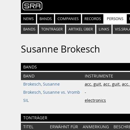
NEWS
BANDS
COMPANIES
RECORDS
PERSONS
BANDS
TONTRÄGER
ARTIKEL ÜBER
LINKS
VIS.SRA.
Susanne Brokesch
BANDS
BAND
INSTRUMENTE
Brokesch, Susanne
acc. guit.
acc. guit.
acc.
Brokesch, Susanne vs. Vromb
-
SIL
electronics
TONTRÄGER
TITEL
ERWÄHNT FÜR
ANMERKUNG
BESCHR