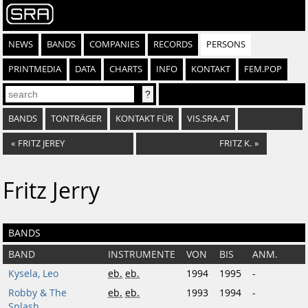
NEWS
BANDS
COMPANIES
RECORDS
PERSONS
PRINTMEDIA
DATA
CHARTS
INFO
KONTAKT
FEM.POP
BANDS
TONTRÄGER
KONTAKT FÜR
VIS.SRA.AT
«
FRITZ JEREY
FRITZ K.
»
Fritz Jerry
BANDS
BAND
INSTRUMENTE
VON
BIS
ANM.
Kysela, Leo
eb.
eb.
1994
1995
-
Robby & The
eb.
eb.
1993
1994
-
Splash