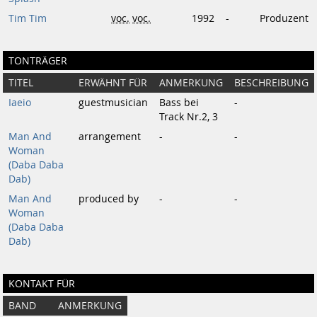
Tim Tim
voc.
voc.
1992
-
Produzent
TONTRÄGER
TITEL
ERWÄHNT FÜR
ANMERKUNG
BESCHREIBUNG
Iaeio
guestmusician
Bass bei
-
Track Nr.2, 3
Man And
arrangement
-
-
Woman
(Daba Daba
Dab)
Man And
produced by
-
-
Woman
(Daba Daba
Dab)
KONTAKT FÜR
BAND
ANMERKUNG