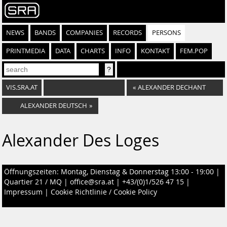
NEWS
BANDS
COMPANIES
RECORDS
PERSONS
PRINTMEDIA
DATA
CHARTS
INFO
KONTAKT
FEM.POP
VIS.SRA.AT
«
ALEXANDER DECHANT
ALEXANDER DEUTSCH
»
Alexander Des Loges
Öffnungszeiten: Montag, Dienstag & Donnerstag 13:00 - 19:00 |
Quartier 21 / MQ
|
office@sra.at
|
+43/(0)1/526 47 15
|
Impressum
|
Cookie Richtlinie / Cookie Policy