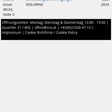
Issue:
KOLUMNE
2024
46/24,
Seite 3
Öffnungszeiten: Montag, Dienstag & Donnerstag 13:00 - 19:00 |
Quartier 21 / MQ
|
office@sra.at
|
+43/(0)1/526 47 15
|
Impressum
|
Cookie Richtlinie / Cookie Policy