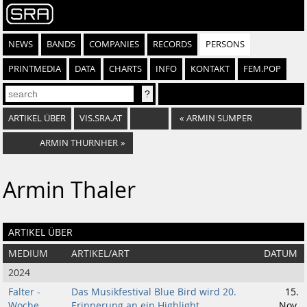
NEWS
BANDS
COMPANIES
RECORDS
PERSONS
PRINTMEDIA
DATA
CHARTS
INFO
KONTAKT
FEM.POP
ARTIKEL ÜBER
VIS.SRA.AT
«
ARMIN SUMPER
ARMIN THURNHER
»
Armin Thaler
ARTIKEL ÜBER
MEDIUM
ARTIKEL/ART
DATUM
2024
Falter -
Das Musikfestival Blue Bird wird 20.
15.
Woche
Erinnerung an ein Highlight
Nov.