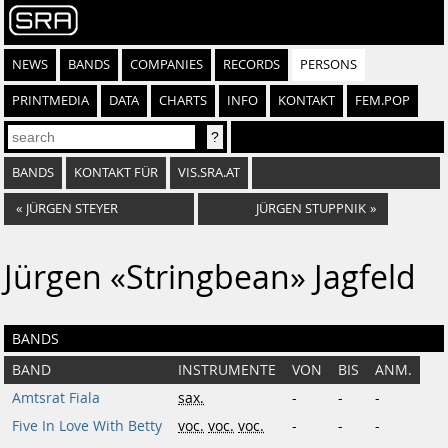
NEWS
BANDS
COMPANIES
RECORDS
PERSONS
PRINTMEDIA
DATA
CHARTS
INFO
KONTAKT
FEM.POP
BANDS
KONTAKT FÜR
VIS.SRA.AT
«
JÜRGEN STEYER
JÜRGEN STUPPNIK
»
Jürgen «Stringbean» Jagfeld
BANDS
BAND
INSTRUMENTE
VON
BIS
ANM.
Amtsrat Fiala
sax.
-
-
-
Five In Love With Betty
voc.
voc.
voc.
-
-
-