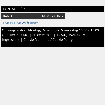
KONTAKT FÜR
BAND
ANMERKUNG
Five In Love With Betty
-
Öffnungszeiten: Montag, Dienstag & Donnerstag 13:00 - 19:00 |
Quartier 21 / MQ
|
office@sra.at
|
+43/(0)1/526 47 15
|
Impressum
|
Cookie Richtlinie / Cookie Policy