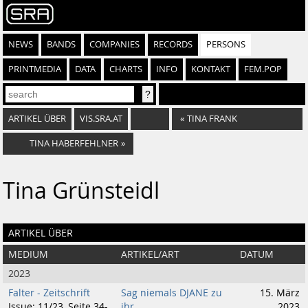
NEWS
BANDS
COMPANIES
RECORDS
PERSONS
PRINTMEDIA
DATA
CHARTS
INFO
KONTAKT
FEM.POP
ARTIKEL ÜBER
VIS.SRA.AT
«
TINA FRANK
TINA HABERFEHLNER
»
Tina Grünsteidl
ARTIKEL ÜBER
MEDIUM
ARTIKEL/ART
DATUM
2023
Falter - Zeitschrift
Sag niemals DJANE zu
15. März
Issue: 11/23, Seite 34-
ihr
2023