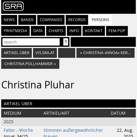
NEWS
BANDS
COMPANIES
RECORDS
PERSONS
PRINTMEDIA
DATA
CHARTS
INFO
KONTAKT
FEM.POP
ARTIKEL ÜBER
VIS.SRA.AT
«
CHRISTINA «NNOA» KERSCHNER
CHRISTINA POLLHAMMER
»
Christina Pluhar
ARTIKEL ÜBER
MEDIUM
ARTIKEL/ART
DATUM
2025
Falter - Woche
Stimmen außergewöhnlicher
22. Aug.
Issue: 34/25,
Frauen
2025