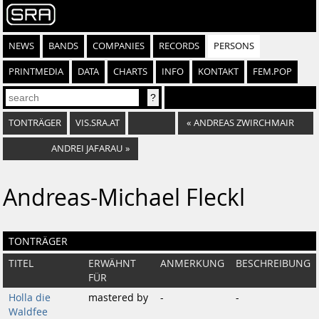
NEWS
BANDS
COMPANIES
RECORDS
PERSONS
PRINTMEDIA
DATA
CHARTS
INFO
KONTAKT
FEM.POP
TONTRÄGER
VIS.SRA.AT
«
ANDREAS ZWIRCHMAIR
ANDREI JAFARAU
»
Andreas-Michael Fleckl
TONTRÄGER
TITEL
ERWÄHNT
ANMERKUNG
BESCHREIBUNG
FÜR
Holla die
mastered by
-
-
Waldfee