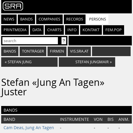
NEWS
BANDS
COMPANIES
RECORDS
PERSONS
PRINTMEDIA
DATA
CHARTS
INFO
KONTAKT
FEM.POP
BANDS
TONTRÄGER
FIRMEN
VIS.SRA.AT
«
STEFAN JUNG
STEFAN JUNGMAIR
»
Stefan «Jung An Tagen»
Juster
BANDS
BAND
INSTRUMENTE
VON
BIS
ANM.
Cam Deas, Jung An Tagen
-
-
-
-