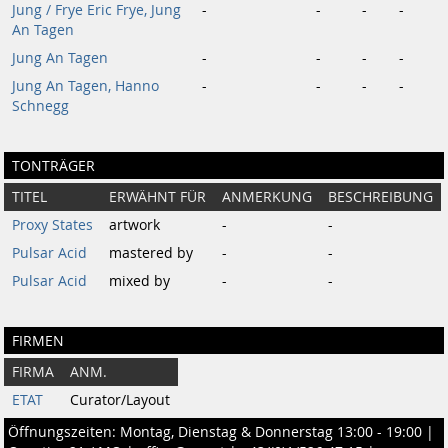
Jung / Frye Eric Frye, Jung
-
-
-
-
An Tagen
Jung An Tagen
-
-
-
-
Jung An Tagen, Hanno
-
-
-
-
Schnegg
TONTRÄGER
TITEL
ERWÄHNT FÜR
ANMERKUNG
BESCHREIBUNG
Proxy States
artwork
-
-
Pulsar Acid
mastered by
-
-
Pulsar Acid
mixed by
-
-
FIRMEN
FIRMA
ANM.
ETAT
Curator/Layout
Öffnungszeiten: Montag, Dienstag & Donnerstag 13:00 - 19:00 |