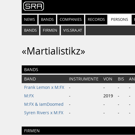
NEWS
BANDS
COMPANIES
RECORDS
PERSONS
BANDS
FIRMEN
VIS.SRA.AT
«Martialistikz»
BANDS
BAND
INSTRUMENTE
VON
BIS
AN
Frank Lemon x M:FX
-
-
-
-
M:FX
-
2019
-
-
M:FX & IamDoomed
-
-
-
-
Syren Rivers x M:FX
-
-
-
-
FIRMEN