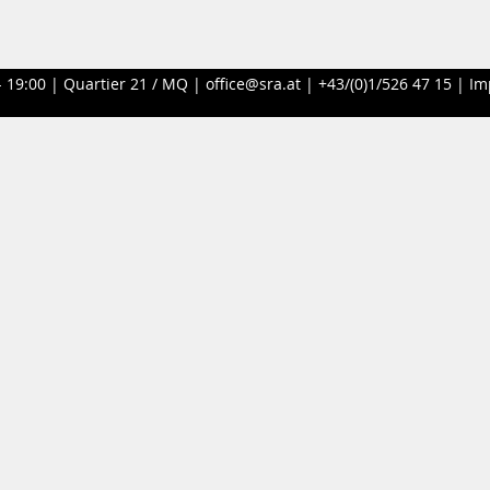
- 19:00 |
Quartier 21 / MQ
|
office@sra.at
|
+43/(0)1/526 47 15
|
Im