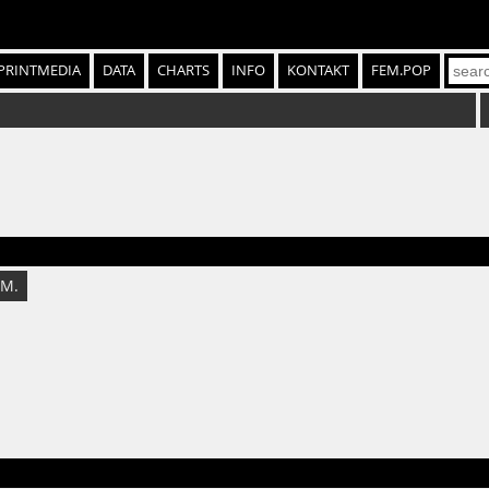
PRINTMEDIA
DATA
CHARTS
INFO
KONTAKT
FEM.POP
M.