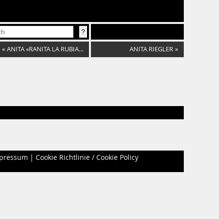
«
ANITA «RANITA LA RUBIA» LANDGRAF
ANITA RIEGLER
»
pressum
|
Cookie Richtlinie / Cookie Policy