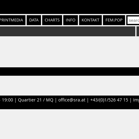
PRINTMEDIA
DATA
CHARTS
INFO
KONTAKT
FEM.POP
- 19:00 |
Quartier 21 / MQ
|
office@sra.at
|
+43/(0)1/526 47 15
|
Im