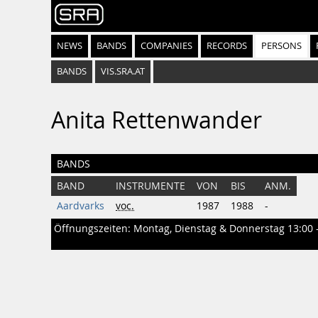
NEWS
BANDS
COMPANIES
RECORDS
PERSONS
BANDS
VIS.SRA.AT
Anita Rettenwander
BANDS
BAND
INSTRUMENTE
VON
BIS
ANM.
Aardvarks
voc.
1987
1988
-
Öffnungszeiten: Montag, Dienstag & Donnerstag 13:00 