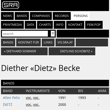
NEWS
BANDS
COMPANIES
RECORDS
PERSONS
PRINTMEDIA
DATA
CHARTS
INFO
KONTAKT
FEM.POP
BANDS
KONTAKT FÜR
LINKS
VIS.SRA.AT
«
DIETHARD SOMMER
DIETLIND SCHÖBITZ
»
Diether «Dietz» Becke
BANDS
BAND
INSTRUMENTE
VON
BIS
ANM.
Allen Felix
voc.
voc.
1991
1993
-
DIETZ
voc.
voc.
2000
-
-