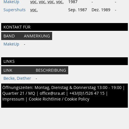
MakeUp
voc.
voc.
voc.
voc.
1987
-
-
Supershuts
voc.
Sep. 1987
Dez. 1989
-
KONTAKT FÜR
BAND
ANMERKUNG
MakeUp
-
LINKS
LINK
BESCHREIBUNG
Becke, Diether
-
Öffnungszeiten: Montag, Dienstag & Donnerstag 13:00 - 19:00 |
Quartier 21 / MQ
|
office@sra.at
|
+43/(0)1/526 47 15
|
Impressum
|
Cookie Richtlinie / Cookie Policy