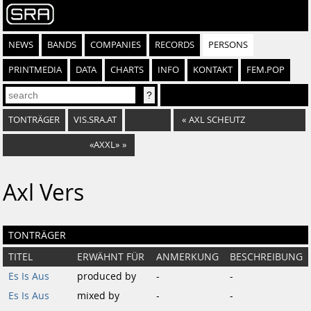
NEWS
BANDS
COMPANIES
RECORDS
PERSONS
PRINTMEDIA
DATA
CHARTS
INFO
KONTAKT
FEM.POP
TONTRÄGER
VIS.SRA.AT
«
AXL SCHEUTZ
«AXXL»
»
Axl Vers
TONTRÄGER
TITEL
ERWÄHNT FÜR
ANMERKUNG
BESCHREIBUNG
Es Is Aus
produced by
-
-
Es Is Aus
mixed by
-
-