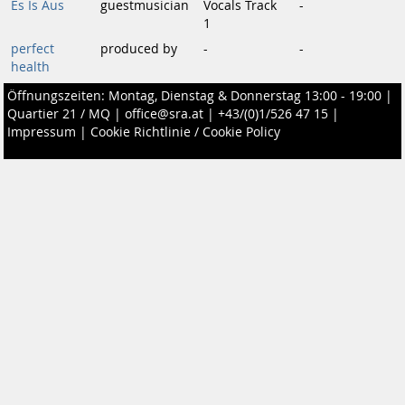
Es Is Aus
guestmusician
Vocals Track
-
1
perfect
produced by
-
-
health
Öffnungszeiten: Montag, Dienstag & Donnerstag 13:00 - 19:00 |
Quartier 21 / MQ
|
office@sra.at
|
+43/(0)1/526 47 15
|
Impressum
|
Cookie Richtlinie / Cookie Policy