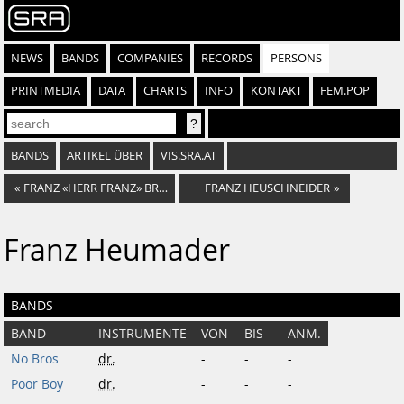
NEWS
BANDS
COMPANIES
RECORDS
PERSONS
PRINTMEDIA
DATA
CHARTS
INFO
KONTAKT
FEM.POP
BANDS
ARTIKEL ÜBER
VIS.SRA.AT
«
FRANZ «HERR FRANZ» BRÖCKEL
FRANZ HEUSCHNEIDER
»
Franz Heumader
BANDS
BAND
INSTRUMENTE
VON
BIS
ANM.
No Bros
dr.
-
-
-
Poor Boy
dr.
-
-
-