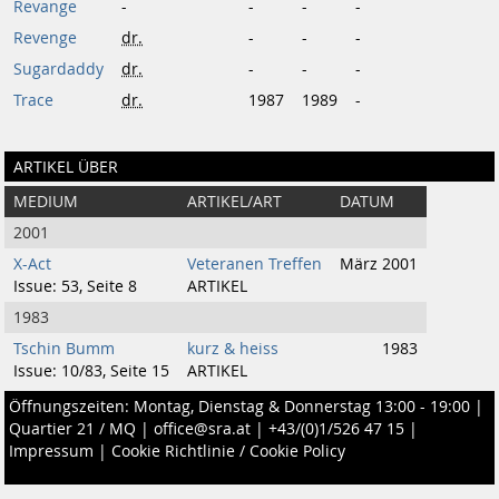
Revange
-
-
-
-
Revenge
dr.
-
-
-
Sugardaddy
dr.
-
-
-
Trace
dr.
1987
1989
-
ARTIKEL ÜBER
MEDIUM
ARTIKEL/ART
DATUM
2001
X-Act
Veteranen Treffen
März 2001
Issue: 53, Seite 8
ARTIKEL
1983
Tschin Bumm
kurz & heiss
1983
Issue: 10/83, Seite 15
ARTIKEL
Öffnungszeiten: Montag, Dienstag & Donnerstag 13:00 - 19:00 |
Quartier 21 / MQ
|
office@sra.at
|
+43/(0)1/526 47 15
|
Impressum
|
Cookie Richtlinie / Cookie Policy