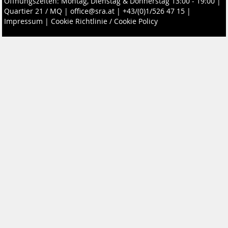
Öffnungszeiten: Montag, Dienstag & Donnerstag 13:00 - 19:00 |
Quartier 21 / MQ
|
office@sra.at
|
+43/(0)1/526 47 15
|
Impressum
|
Cookie Richtlinie / Cookie Policy