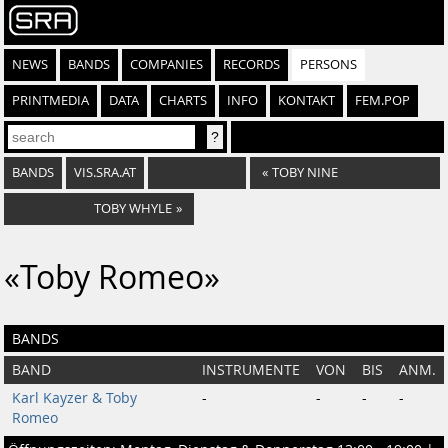
NEWS
BANDS
COMPANIES
RECORDS
PERSONS
PRINTMEDIA
DATA
CHARTS
INFO
KONTAKT
FEM.POP
BANDS
VIS.SRA.AT
«
TOBY NINE
TOBY WHYLE
»
«Toby Romeo»
BANDS
BAND
INSTRUMENTE
VON
BIS
ANM.
Karl Kayzer & Toby
-
-
-
-
Romeo