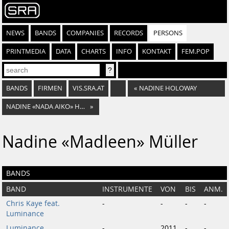
NEWS
BANDS
COMPANIES
RECORDS
PERSONS
PRINTMEDIA
DATA
CHARTS
INFO
KONTAKT
FEM.POP
BANDS
FIRMEN
VIS.SRA.AT
«
NADINE HOLOWAY
NADINE «NADA AIKO» HAIDENBAUER
»
Nadine «Madleen» Müller
BANDS
BAND
INSTRUMENTE
VON
BIS
ANM.
Chris Kaye feat.
-
-
-
-
Luminance
Luminance
-
2011
-
-