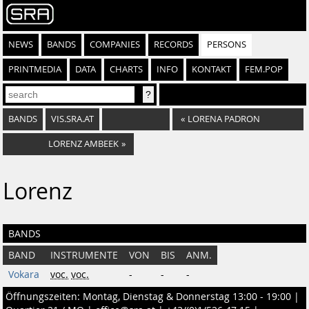
NEWS
BANDS
COMPANIES
RECORDS
PERSONS
PRINTMEDIA
DATA
CHARTS
INFO
KONTAKT
FEM.POP
BANDS
VIS.SRA.AT
«
LORENA PADRON
LORENZ AMBEEK
»
Lorenz
BANDS
BAND
INSTRUMENTE
VON
BIS
ANM.
Vokara
voc.
voc.
-
-
-
Öffnungszeiten: Montag, Dienstag & Donnerstag 13:00 - 19:00 |