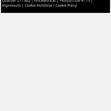
Quartier 21 / MQ
|
office@sra.at
|
+43/(0)1/526 47 15
|
Impressum
|
Cookie Richtlinie / Cookie Policy