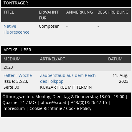
TONTRÄGER
TITEL
ERWÄHNT
ANMERKUNG
BESCHREIBUNG
FÜR
Native
Composer
-
-
Fluorescence
ARTIKEL ÜBER
MEDIUM
ARTIKEL/ART
DATUM
2023
Falter - Woche
Zauberstaub aus dem Reich
11. Aug.
Issue: 32/23,
des Folkpop
2023
Seite 30
KURZARTIKEL MIT TERMIN
Öffnungszeiten: Montag, Dienstag & Donnerstag 13:00 - 19:00 |
Quartier 21 / MQ
|
office@sra.at
|
+43/(0)1/526 47 15
|
Impressum
|
Cookie Richtlinie / Cookie Policy