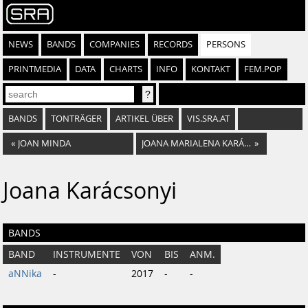
NEWS
BANDS
COMPANIES
RECORDS
PERSONS
PRINTMEDIA
DATA
CHARTS
INFO
KONTAKT
FEM.POP
BANDS
TONTRÄGER
ARTIKEL ÜBER
VIS.SRA.AT
«
JOAN MINDA
JOANA MARIALENA KARÁCSONYI
»
Joana Karácsonyi
BANDS
BAND
INSTRUMENTE
VON
BIS
ANM.
aNNika
-
2017
-
-