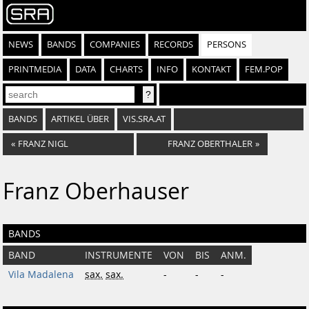
NEWS
BANDS
COMPANIES
RECORDS
PERSONS
PRINTMEDIA
DATA
CHARTS
INFO
KONTAKT
FEM.POP
BANDS
ARTIKEL ÜBER
VIS.SRA.AT
«
FRANZ NIGL
FRANZ OBERTHALER
»
Franz Oberhauser
BANDS
BAND
INSTRUMENTE
VON
BIS
ANM.
Vila Madalena
sax.
sax.
-
-
-