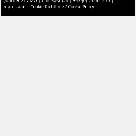
Quartier 21 / MQ
|
office@sra.at
|
+43/(0)1/526 47 15
|
Impressum
|
Cookie Richtlinie / Cookie Policy