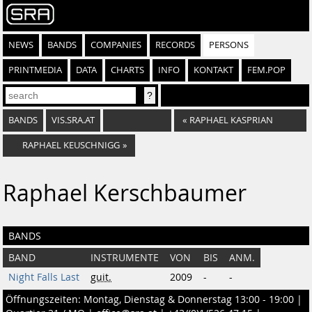
NEWS
BANDS
COMPANIES
RECORDS
PERSONS
PRINTMEDIA
DATA
CHARTS
INFO
KONTAKT
FEM.POP
BANDS
VIS.SRA.AT
«
RAPHAEL KASPRIAN
RAPHAEL KEUSCHNIGG
»
Raphael Kerschbaumer
BANDS
BAND
INSTRUMENTE
VON
BIS
ANM.
Night Falls Last
guit.
2009
-
-
Öffnungszeiten: Montag, Dienstag & Donnerstag 13:00 - 19:00 |