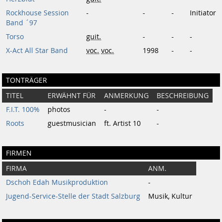
Rockhouse Session
-
-
-
Initiator
Band ´97
Torso
guit.
-
-
-
X-Act All Star Band
voc.
voc.
1998
-
-
TONTRÄGER
TITEL
ERWÄHNT FÜR
ANMERKUNG
BESCHREIBUNG
F.I.T. 100%
photos
-
-
Roots
guestmusician
ft. Artist 10
-
FIRMEN
FIRMA
ANM.
Dschoh Edah Musikproduktion
-
Jugend-Service-Stelle der Stadt Salzburg
Musik, Kultur