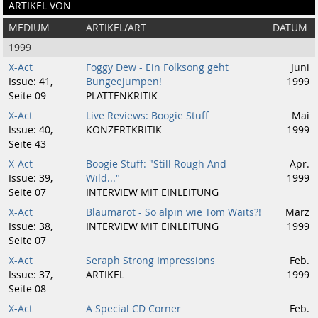
ARTIKEL VON
MEDIUM
ARTIKEL/ART
DATUM
1999
X-Act
Foggy Dew - Ein Folksong geht
Juni
Issue: 41,
Bungeejumpen!
1999
Seite 09
PLATTENKRITIK
X-Act
Live Reviews: Boogie Stuff
Mai
Issue: 40,
KONZERTKRITIK
1999
Seite 43
X-Act
Boogie Stuff: "Still Rough And
Apr.
Issue: 39,
Wild..."
1999
Seite 07
INTERVIEW MIT EINLEITUNG
X-Act
Blaumarot - So alpin wie Tom Waits?!
März
Issue: 38,
INTERVIEW MIT EINLEITUNG
1999
Seite 07
X-Act
Seraph Strong Impressions
Feb.
Issue: 37,
ARTIKEL
1999
Seite 08
X-Act
A Special CD Corner
Feb.