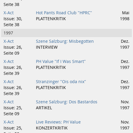
Seite 38
X-Act
Hot Pants Road Club "HPRC"
Mai
Issue: 30,
PLATTENKRITIK
1998
Seite 38
1997
X-Act
Szene Salzburg: Misbegotten
Dez.
Issue: 26,
INTERVIEW
1997
Seite 09
X-Act
PH Value "If I Was Smart"
Dez.
Issue: 26,
PLATTENKRITIK
1997
Seite 39
X-Act
Stranzinger "Ois oda nix"
Dez.
Issue: 26,
PLATTENKRITIK
1997
Seite 39
X-Act
Szene Salzburg: Dos Bastardos
Nov.
Issue: 25,
ARTIKEL
1997
Seite 09
X-Act
Live Reviews: PH Value
Nov.
Issue: 25,
KONZERTKRITIK
1997