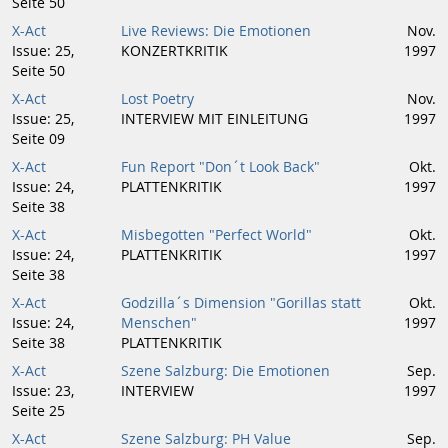
Seite 50
X-Act
Live Reviews: Die Emotionen
Nov.
Issue: 25,
KONZERTKRITIK
1997
Seite 50
X-Act
Lost Poetry
Nov.
Issue: 25,
INTERVIEW MIT EINLEITUNG
1997
Seite 09
X-Act
Fun Report "Don´t Look Back"
Okt.
Issue: 24,
PLATTENKRITIK
1997
Seite 38
X-Act
Misbegotten "Perfect World"
Okt.
Issue: 24,
PLATTENKRITIK
1997
Seite 38
X-Act
Godzilla´s Dimension "Gorillas statt
Okt.
Issue: 24,
Menschen"
1997
Seite 38
PLATTENKRITIK
X-Act
Szene Salzburg: Die Emotionen
Sep.
Issue: 23,
INTERVIEW
1997
Seite 25
X-Act
Szene Salzburg: PH Value
Sep.