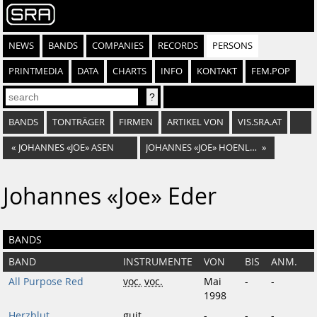
NEWS
BANDS
COMPANIES
RECORDS
PERSONS
PRINTMEDIA
DATA
CHARTS
INFO
KONTAKT
FEM.POP
BANDS
TONTRÄGER
FIRMEN
ARTIKEL VON
VIS.SRA.AT
«
JOHANNES «JOE» ASEN
JOHANNES «JOE» HOENLINGER
»
Johannes «Joe» Eder
BANDS
BAND
INSTRUMENTE
VON
BIS
ANM.
All Purpose Red
voc.
voc.
Mai
-
-
1998
Herzblut
guit.
-
-
-