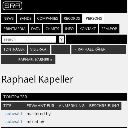
NEWS
BANDS
COMPANIES
RECORDS
PERSONS
PRINTMEDIA
DATA
CHARTS
INFO
KONTAKT
FEM.POP
TONTRÄGER
VIS.SRA.AT
«
RAPHAEL KÄFER
RAPHAEL KARNER
»
Raphael Kapeller
TONTRÄGER
TITEL
ERWÄHNT FÜR
ANMERKUNG
BESCHREIBUNG
Laubwald
mastered by
-
-
Laubwald
mixed by
-
-