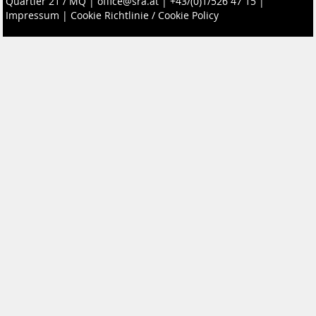
Quartier 21 / MQ
|
office@sra.at
|
+43/(0)1/526 47 15
|
Impressum
|
Cookie Richtlinie / Cookie Policy