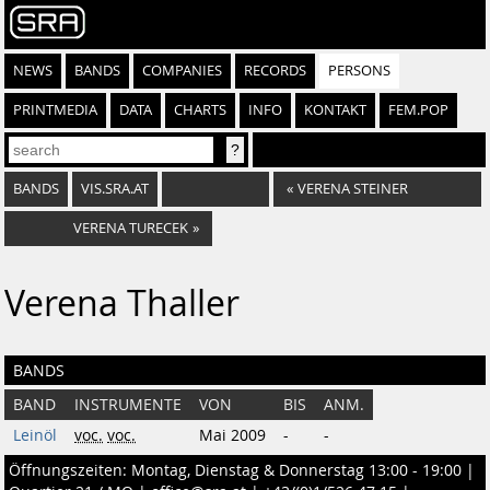
NEWS
BANDS
COMPANIES
RECORDS
PERSONS
PRINTMEDIA
DATA
CHARTS
INFO
KONTAKT
FEM.POP
BANDS
VIS.SRA.AT
«
VERENA STEINER
VERENA TURECEK
»
Verena Thaller
BANDS
BAND
INSTRUMENTE
VON
BIS
ANM.
Leinöl
voc.
voc.
Mai 2009
-
-
Öffnungszeiten: Montag, Dienstag & Donnerstag 13:00 - 19:00 |