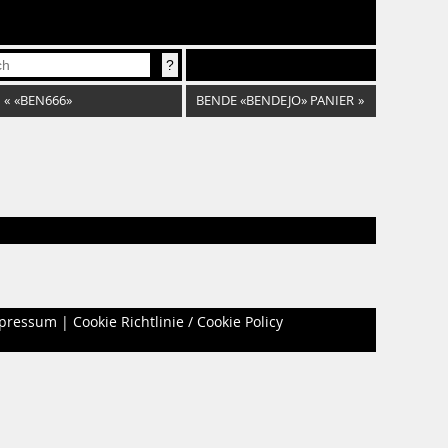
«
«BEN666»
BENDE «BENDEJO» PANIER
»
pressum
|
Cookie Richtlinie / Cookie Policy