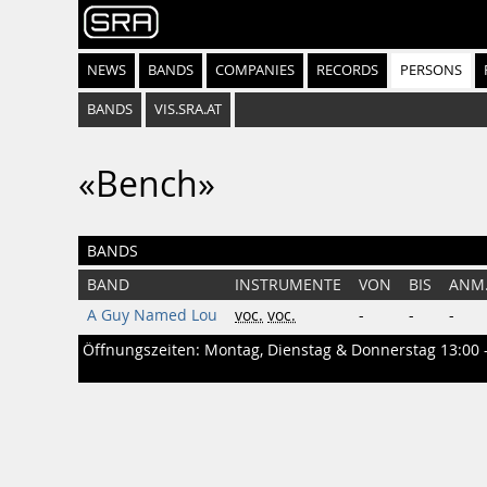
NEWS
BANDS
COMPANIES
RECORDS
PERSONS
BANDS
VIS.SRA.AT
«Bench»
BANDS
BAND
INSTRUMENTE
VON
BIS
ANM
A Guy Named Lou
voc.
voc.
-
-
-
Öffnungszeiten: Montag, Dienstag & Donnerstag 13:00 