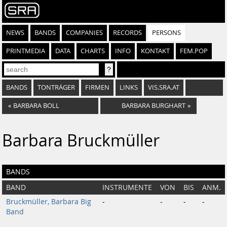
NEWS
BANDS
COMPANIES
RECORDS
PERSONS
PRINTMEDIA
DATA
CHARTS
INFO
KONTAKT
FEM.POP
BANDS
TONTRÄGER
FIRMEN
LINKS
VIS.SRA.AT
«
BARBARA BOLL
BARBARA BURGHART
»
Barbara Bruckmüller
BANDS
BAND
INSTRUMENTE
VON
BIS
ANM.
Bruckmüller, Barbara Big
-
-
-
-
Band