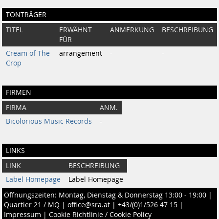
TONTRÄGER
TITEL
ERWÄHNT
ANMERKUNG
BESCHREIBUNG
FÜR
Cream of The
arrangement
-
-
Crop
FIRMEN
FIRMA
ANM.
Bicolorious Music Records
-
LINKS
LINK
BESCHREIBUNG
Label Homepage
Label Homepage
Öffnungszeiten: Montag, Dienstag & Donnerstag 13:00 - 19:00 |
Quartier 21 / MQ
|
office@sra.at
|
+43/(0)1/526 47 15
|
Impressum
|
Cookie Richtlinie / Cookie Policy