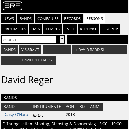
NEWS
BANDS
COMPANIES
RECORDS
PERSONS
PRINTMEDIA
DATA
CHARTS
INFO
KONTAKT
FEM.POP
BANDS
VIS.SRA.AT
«
DAVID RADDISH
DAVID REITERER
»
David Reger
BANDS
BAND
INSTRUMENTE
VON
BIS
ANM.
Daisy O'Hara
perc.
2013
-
-
Öffnungszeiten: Montag, Dienstag & Donnerstag 13:00 - 19:00 |