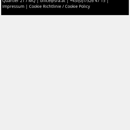
Quartier 21 / MQ
|
office@sra.at
|
+43/(0)1/526 47 15
|
Impressum
|
Cookie Richtlinie / Cookie Policy